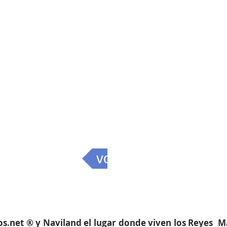
volver
os.net ® y Naviland el lugar donde viven los Reyes 