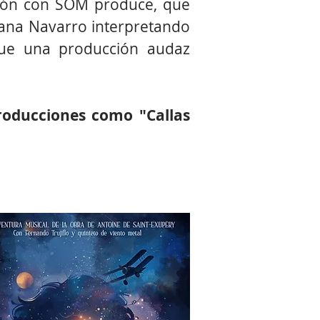
ión con SOM produce, que
iana Navarro interpretando
ue una producción audaz
roducciones como "Callas