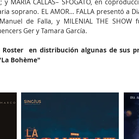
r; y MARÍA CALLAS– SFOGATO, en coproducc
ndaria soprano. EL AMOR… FALLA presentó a D
Manuel de Falla, y MILENIAL THE SHOW f
luencers Ger y Tamara García.
Roster en distribución algunas de sus p
y "La Bohème"