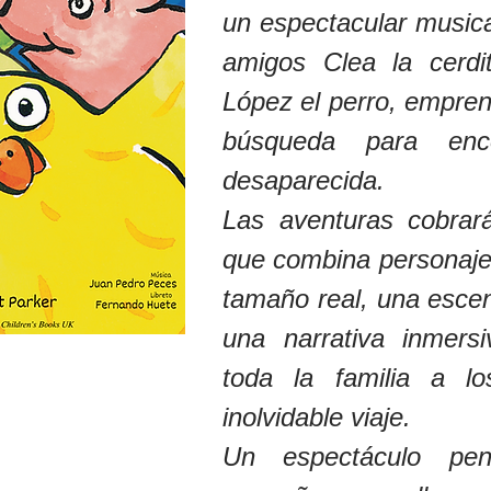
un espectacular musica
amigos Clea la cerd
López el perro, empre
búsqueda para en
desaparecida.
Las aventuras cobrar
que combina personaje
tamaño real, una esce
una narrativa inmers
toda la familia a l
inolvidable viaje.
Un espectáculo pe